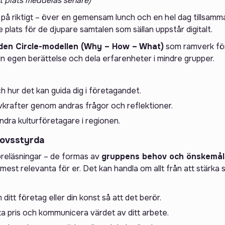
t plats meddelas senare)
å riktigt – över en gemensam lunch och en hel dag tillsamman
ge plats för de djupare samtalen som sällan uppstår digitalt.
den Circle-modellen (Why – How – What)
som ramverk för
in egen berättelse och dela erfarenheter i mindre grupper.
h hur det kan guida dig i företagandet.
vkrafter genom andras frågor och reflektioner.
dra kulturföretagare i regionen.
hovsstyrda
föreläsningar – de formas av
gruppens behov och önskemål
est relevanta för er. Det kan handla om allt från att stärka si
 ditt företag eller din konst så att det berör.
ta pris och kommunicera värdet av ditt arbete.