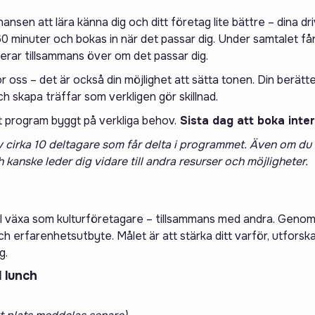
chansen att lära känna dig och ditt företag lite bättre – dina d
0 minuter och bokas in när det passar dig. Under samtalet f
erar tillsammans över om det passar dig.
ör oss – det är också din möjlighet att sätta tonen. Din berätt
h skapa träffar som verkligen gör skillnad.
 ett program byggt på verkliga behov.
Sista dag att boka inter
 av cirka 10 deltagare som får delta i programmet. Även om du 
 kanske leder dig vidare till andra resurser och möjligheter.
l växa som kulturföretagare – tillsammans med andra. Genom tr
och erfarenhetsutbyte. Målet är att stärka ditt varför, utfors
g.
l lunch