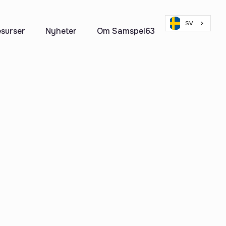
SV
surser
Nyheter
Om Samspel63