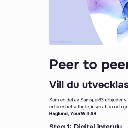
Peer to pe
Vill du utveckl
Som en del av Samspel63 erbjuder vi 
erfarenhetsutbyte, inspiration och
Haglund, YourWill AB
.
Steg 1: Digital intervju