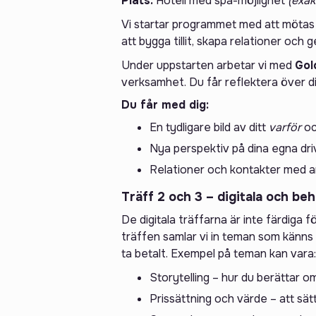
Plats:
Hotell med spa-möjlighet
(exak
Vi startar programmet med att mötas p
att bygga tillit, skapa relationer och 
Under uppstarten arbetar vi med
Gol
verksamhet. Du får reflektera över d
Du får med dig:
En tydligare bild av ditt
varför
oc
Nya perspektiv på dina egna dri
Relationer och kontakter med an
Träff 2 och 3 – digitala och be
De digitala träffarna är inte färdiga 
träffen samlar vi in teman som känns m
ta betalt. Exempel på teman kan vara:
Storytelling – hur du berättar om
Prissättning och värde – att sät