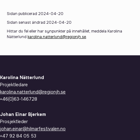
Sidan publicerad 2024-04-20
Sidan senast ändrad 2024-04-20
Hittar du fel eller har synpunkter på innehållet, meddela Karolina
Nätterlund
karolina.natterlund@regionjh.se
.
Karolina Nätterlund
Projektledare
karolina.natterlund@regionjh.se
+46(0)63-146728
Johan Einar Bjerkem
Prosjektleder
johan.einar@hilmarfestivalen.no
+47 92 84 05 53