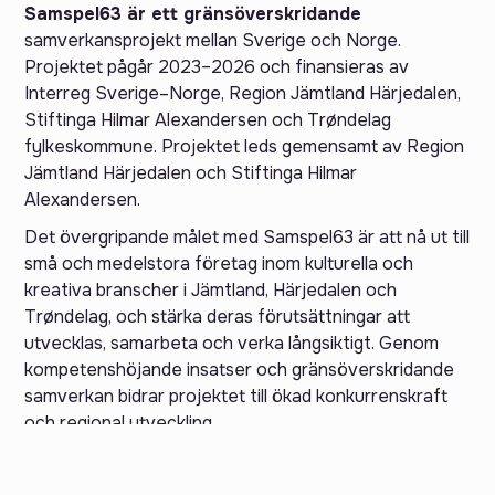
Samspel63 är ett gränsöverskridande
samverkansprojekt mellan Sverige och Norge.
Projektet pågår 2023–2026 och finansieras av
Interreg Sverige–Norge, Region Jämtland Härjedalen,
Stiftinga Hilmar Alexandersen och Trøndelag
fylkeskommune. Projektet leds gemensamt av Region
Jämtland Härjedalen och Stiftinga Hilmar
Alexandersen.
Det övergripande målet med Samspel63 är att nå ut till
små och medelstora företag inom kulturella och
kreativa branscher i Jämtland, Härjedalen och
Trøndelag, och stärka deras förutsättningar att
utvecklas, samarbeta och verka långsiktigt. Genom
kompetenshöjande insatser och gränsöverskridande
samverkan bidrar projektet till ökad konkurrenskraft
och regional utveckling.
Projektet genomförs i samverkan med bland andra
Tindved Kulturhage och Visit Innherred/Explorativ AS.