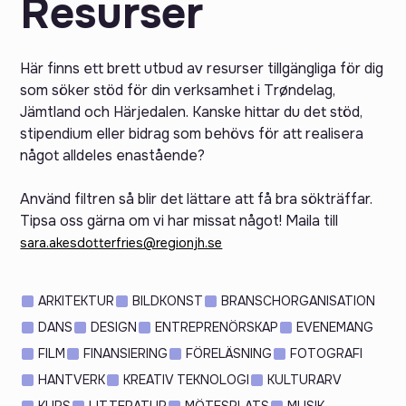
Resurser
Här finns ett brett utbud av resurser tillgängliga för dig
som söker stöd för din verksamhet i Trøndelag,
Jämtland och Härjedalen. Kanske hittar du det stöd,
stipendium eller bidrag som behövs för att realisera
något alldeles enastående?
Använd filtren så blir det lättare att få bra sökträffar.
Tipsa oss gärna om vi har missat något! Maila till
sara.akesdotterfries@regionjh.se
ARKITEKTUR
BILDKONST
BRANSCHORGANISATION
DANS
DESIGN
ENTREPRENÖRSKAP
EVENEMANG
FILM
FINANSIERING
FÖRELÄSNING
FOTOGRAFI
HANTVERK
KREATIV TEKNOLOGI
KULTURARV
KURS
LITTERATUR
MÖTESPLATS
MUSIK