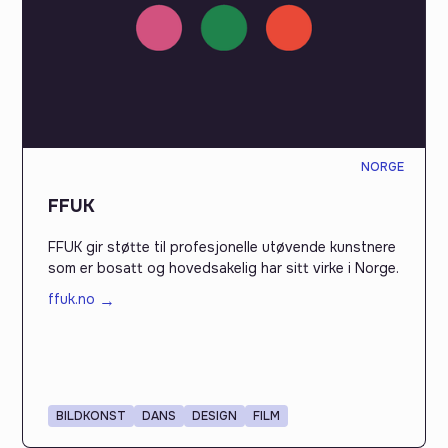
NORGE
FFUK
FFUK gir støtte til profesjonelle utøvende kunstnere
som er bosatt og hovedsakelig har sitt virke i Norge.
ffuk.no
→
BILDKONST
DANS
DESIGN
FILM